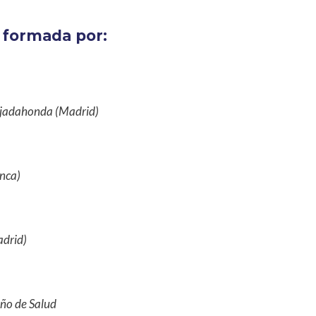
á formada por:
Majadahonda (Madrid)
anca)
adrid)
eño de Salud