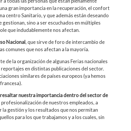
ir a todas las personas que están plenamente
una gran importancia en la recuperación, el confort
 una centro Sanitario, y que además están deseando
e gestionan, sino a ser escuchados en múltiples
dole que indudablemente nos afectan.
so Nacional
, que sirve de foro de intercambio de
mas comunes que nos afectan a la mayoría.
e de la organización de algunas Ferias nacionales
 reportajes en distintas publicaciones del sector.
aciones similares de países europeos (ya hemos
francesa).
 resaltar nuestra importancia dentro del sector de
la profesionalización de nuestros empleados, a
 la gestión y los resultados que nos permitan
ellos para los que trabajamos y a los cuales, sin