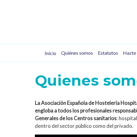
Pasar al contenido principal
Navegación principal
Quiénes somos
Estatutos
Hazte 
Inicio
Quienes som
La Asociación Española de Hostelería Hospit
engloba a todos los profesionales responsable
Generales de los Centros sanitarios
: hospita
dentro del sector público como del privado.