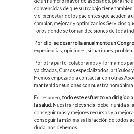
de un número mayor de asociados, para inclu
convencidas de que su trabajo tiene también 
y el bienestar de los pacientes que acuden a
cambiar, mejorar y optimizar los Servicios qu
foros donde se toman decisiones de toda ín
Por ello,
se desarrolla anualmente un Congre
experiencias, opiniones, situaciones, proble
Por otra parte, colaboramos y formamos part
ya citadas, Cursos especializados, artículos y
Hemos empezado a contactar con otras Asoci
mantenido reuniones con nuestra homónima 
En resumen,
todo este esfuerzo va dirigido a
la salud
. Nuestra relevancia, debe ir unida a 
conseguir más y mejores recursos y a mejorar
conseguir la máxima satisfacción de todos aqu
duda, nos debemos.