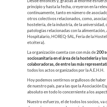
Desde entonces y, gracias al enorme esfuerzo
principio y hasta la fecha, creyeron en la rel
continuamente, tanto en número de asociados
otros colectivos relacionados, como, asociaci
hostelería, de la industria, de la universidad
patologías relacionadas con la alimentación,
Hospitalario, HOREQ-SAL, Fería de la Hostele
etcétera).
La organización cuenta con con más de
200 so
sociosanitaria en el área de la hostelería y l
colaboradoras, de entre las más representati
todos los actos organizados por la A.E.H.H.
Hoy podemos sentirnos orgullosos de haber
de nuestro país, para las que la Asociación E
absoluto en todo lo concerniente a los aspect
Nuestro esfuerzo, el de todos los socios, va d