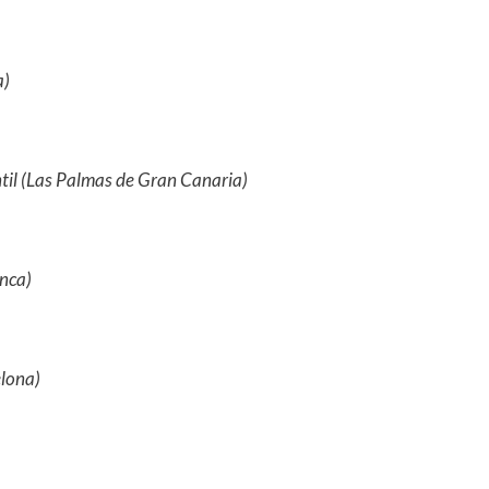
a)
til (Las Palmas de Gran Canaria)
anca)
elona)