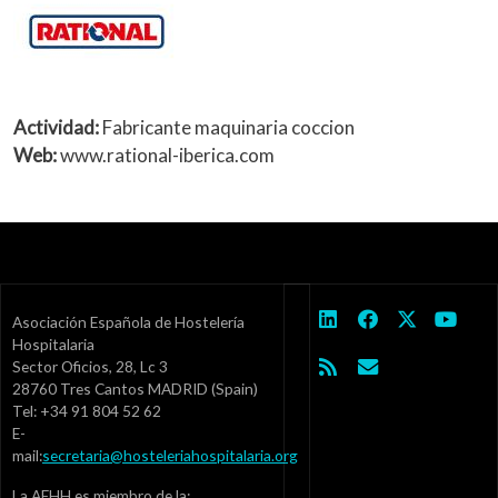
Actividad:
Fabricante maquinaria coccion
Web:
www.rational-iberica.com
Asociación Española de Hostelería
Hospitalaria
Sector Oficios, 28, Lc 3
28760 Tres Cantos MADRID (Spain)
Tel: +34 91 804 52 62
E-
mail:
secretaria@hosteleriahospitalaria.org
La AEHH es miembro de la: