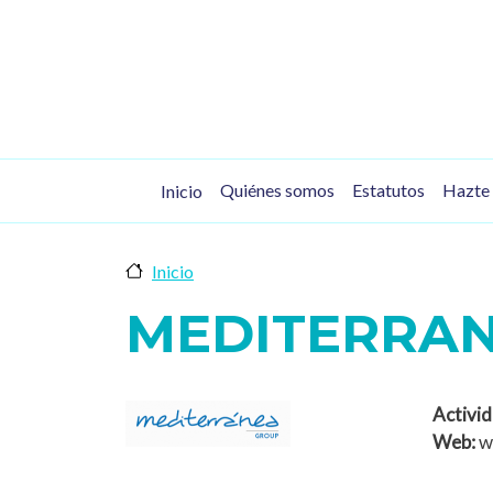
Pasar al contenido principal
Navegación principal
Quiénes somos
Estatutos
Hazte 
Inicio
Inicio
MEDITERRA
Activid
Web:
w