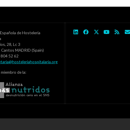
Española de Hostelería
ia
ios, 28, Lc 3
s Cantos MADRID (Spain)
1 804 52 62
etaria@hosteleriahospitalaria.org
 miembro de la: