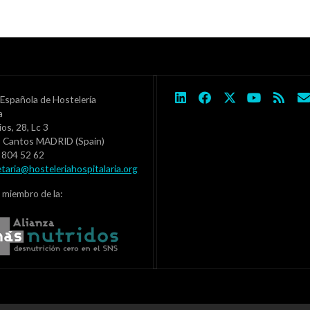
Española de Hostelería
ia
ios, 28, Lc 3
s Cantos MADRID (Spain)
1 804 52 62
etaria@hosteleriahospitalaria.org
 miembro de la: