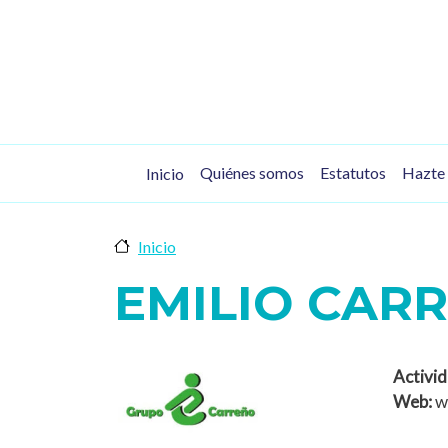
Pasar al contenido principal
Navegación principal
Quiénes somos
Estatutos
Hazte 
Inicio
Inicio
EMILIO CAR
Activid
Web:
w