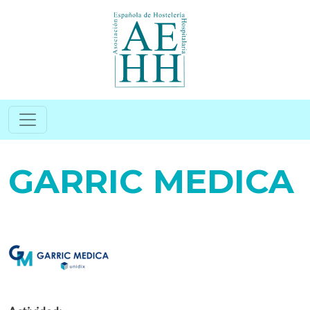
Pasar al contenido principal
GARRIC MEDICA