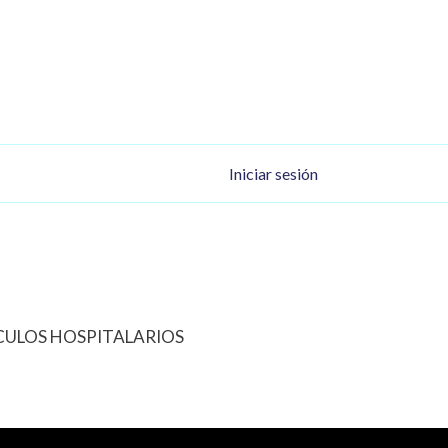
Menú de cuenta de usu
Iniciar sesión
ICULOS HOSPITALARIOS