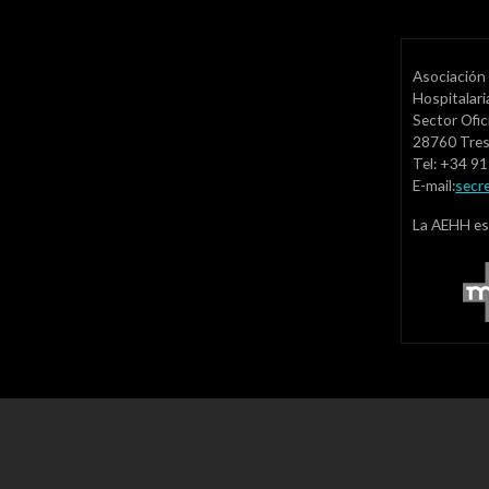
Asociación 
Hospitalar
Sector Ofic
28760 Tre
Tel: +34 9
E-mail:
secr
La AEHH es