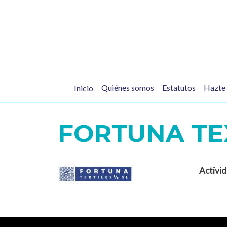
Pasar al contenido principal
Navegación principal
Quiénes somos
Estatutos
Hazte 
Inicio
FORTUNA TEXT
Activid