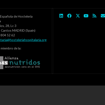
Española de Hostelería
ia
ios, 28, Lc 3
s Cantos MADRID (Spain)
1 804 52 62
etaria@hosteleriahospitalaria.org
 miembro de la: