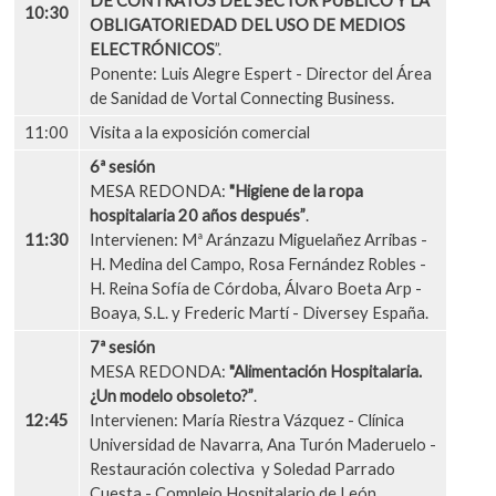
DE CONTRATOS DEL SECTOR PÚBLICO Y LA
10:30
OBLIGATORIEDAD DEL USO DE MEDIOS
ELECTRÓNICOS
”.
Ponente: Luis Alegre Espert - Director del Área
de Sanidad de Vortal Connecting Business.
11:00
Visita a la exposición comercial
6ª sesión
MESA REDONDA:
"Higiene de la ropa
hospitalaria 20 años después”
.
11:30
Intervienen: Mª Aránzazu Miguelañez Arribas -
H. Medina del Campo, Rosa Fernández Robles -
H. Reina Sofía de Córdoba, Álvaro Boeta Arp -
Boaya, S.L. y Frederic Martí - Diversey España.
7ª sesión
MESA REDONDA:
"Alimentación Hospitalaria.
¿Un modelo obsoleto?”
.
12:45
Intervienen: María Riestra Vázquez - Clínica
Universidad de Navarra, Ana Turón Maderuelo -
Restauración colectiva y Soledad Parrado
Cuesta - Complejo Hospitalario de León.